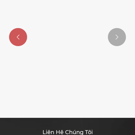


Liên Hệ Chúng Tôi