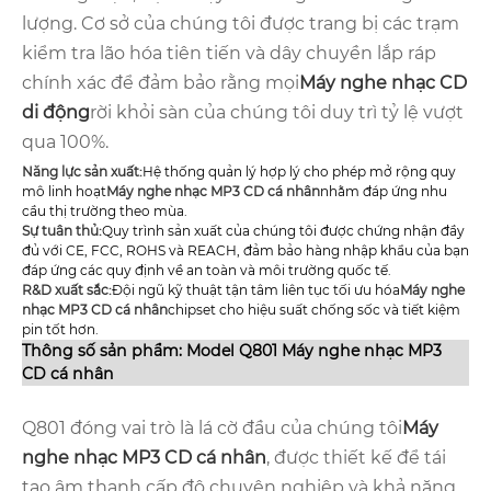
lượng. Cơ sở của chúng tôi được trang bị các trạm
kiểm tra lão hóa tiên tiến và dây chuyền lắp ráp
chính xác để đảm bảo rằng mọi
Máy nghe nhạc CD
di động
rời khỏi sàn của chúng tôi duy trì tỷ lệ vượt
qua 100%.
Năng lực sản xuất:
Hệ thống quản lý hợp lý cho phép mở rộng quy
mô linh hoạt
Máy nghe nhạc MP3 CD cá nhân
nhằm đáp ứng nhu
cầu thị trường theo mùa.
Sự tuân thủ:
Quy trình sản xuất của chúng tôi được chứng nhận đầy
đủ với CE, FCC, ROHS và REACH, đảm bảo hàng nhập khẩu của bạn
đáp ứng các quy định về an toàn và môi trường quốc tế.
R&D xuất sắc:
Đội ngũ kỹ thuật tận tâm liên tục tối ưu hóa
Máy nghe
nhạc MP3 CD cá nhân
chipset cho hiệu suất chống sốc và tiết kiệm
pin tốt hơn.
Thông số sản phẩm: Model Q801 Máy nghe nhạc MP3
CD cá nhân
Q801 đóng vai trò là lá cờ đầu của chúng tôi
Máy
nghe nhạc MP3 CD cá nhân
, được thiết kế để tái
tạo âm thanh cấp độ chuyên nghiệp và khả năng