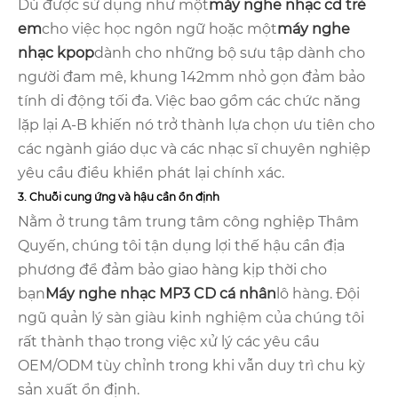
Dù được sử dụng như một
máy nghe nhạc cd trẻ
em
cho việc học ngôn ngữ hoặc một
máy nghe
nhạc kpop
dành cho những bộ sưu tập dành cho
người đam mê, khung 142mm nhỏ gọn đảm bảo
tính di động tối đa. Việc bao gồm các chức năng
lặp lại A-B khiến nó trở thành lựa chọn ưu tiên cho
các ngành giáo dục và các nhạc sĩ chuyên nghiệp
yêu cầu điều khiển phát lại chính xác.
3. Chuỗi cung ứng và hậu cần ổn định
Nằm ở trung tâm trung tâm công nghiệp Thâm
Quyến, chúng tôi tận dụng lợi thế hậu cần địa
phương để đảm bảo giao hàng kịp thời cho
bạn
Máy nghe nhạc MP3 CD cá nhân
lô hàng. Đội
ngũ quản lý sàn giàu kinh nghiệm của chúng tôi
rất thành thạo trong việc xử lý các yêu cầu
OEM/ODM tùy chỉnh trong khi vẫn duy trì chu kỳ
sản xuất ổn định.