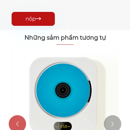
nộp

Những sảm phẩm tương tự

