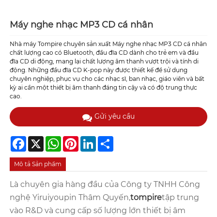
Máy nghe nhạc MP3 CD cá nhân
Nhà máy Tompire chuyên sản xuất Máy nghe nhạc MP3 CD cá nhân
chất lượng cao có Bluetooth, đầu đĩa CD dành cho trẻ em và đầu
đĩa CD di động, mang lại chất lượng âm thanh vượt trội và tính di
động. Những đầu đĩa CD K-pop này được thiết kế để sử dụng
chuyên nghiệp, phục vụ cho các nhạc sĩ, ban nhạc, giáo viên và bất
kỳ ai cần một thiết bị âm thanh đáng tin cậy và có độ trung thực
cao.
Gửi yêu cầu
Facebook
X
WhatsApp
Pinterest
LinkedIn
Share
Mô tả Sản phẩm
Là chuyên gia hàng đầu của Công ty TNHH Công
nghệ Yiruiyoupin Thâm Quyến,
tompire
tập trung
vào R&D và cung cấp số lượng lớn thiết bị âm