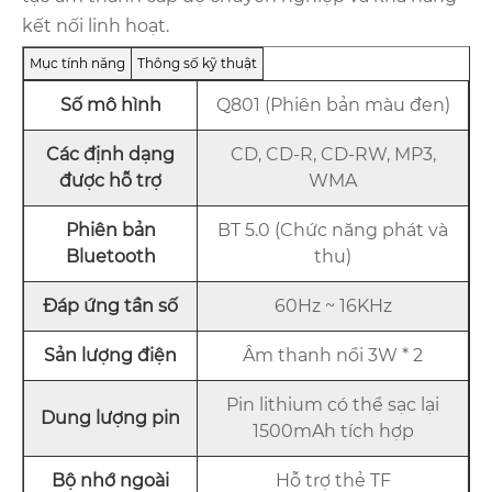
kết nối linh hoạt.
Mục tính năng
Thông số kỹ thuật
Số mô hình
Q801 (Phiên bản màu đen)
Các định dạng
CD, CD-R, CD-RW, MP3,
được hỗ trợ
WMA
Phiên bản
BT 5.0 (Chức năng phát và
Bluetooth
thu)
Đáp ứng tần số
60Hz ~ 16KHz
Sản lượng điện
Âm thanh nổi 3W * 2
Pin lithium có thể sạc lại
Dung lượng pin
1500mAh tích hợp
Bộ nhớ ngoài
Hỗ trợ thẻ TF